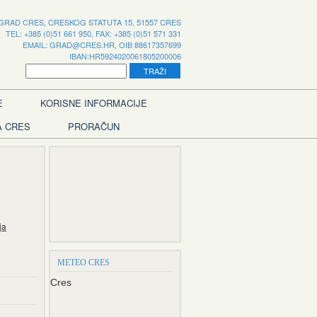
GRAD CRES, CRESKOG STATUTA 15, 51557 CRES
TEL: +385 (0)51 661 950, FAX: +385 (0)51 571 331
EMAIL:
GRAD@CRES.HR
, OIB 88617357699
IBAN:HR5924020061805200006
E
KORISNE INFORMACIJE
A CRES
PRORAČUN
ja
METEO CRES
Cres