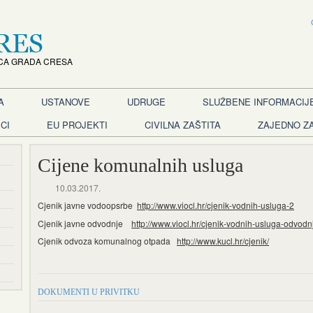
CA GRADA CRESA
A
USTANOVE
UDRUGE
SLUŽBENE INFORMACIJ
CI
EU PROJEKTI
CIVILNA ZAŠTITA
ZAJEDNO Z
Cijene komunalnih usluga
10.03.2017.
Cjenik javne vodoopsrbe
http://www.viocl.hr/cjenik-vodnih-usluga-2
Cjenik javne odvodnje
http://www.viocl.hr/cjenik-vodnih-usluga-odvodn
Cjenik odvoza komunalnog otpada
http://www.kucl.hr/cjenik/
DOKUMENTI U PRIVITKU