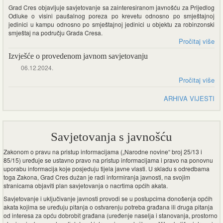
Grad Cres objavljuje savjetovanje sa zainteresiranom javnošću za Prijedlog
Odluke o visini paušalnog poreza po krevetu odnosno po smještajnoj
jedinici u kampu odnosno po smještajnoj jedinici u objektu za robinzonski
smještaj na području Grada Cresa.
Pročitaj više
Izvješće o provedenom javnom savjetovanju
06.12.2024.
Pročitaj više
ARHIVA VIJESTI
Savjetovanja s javnošću
Zakonom o pravu na pristup informacijama („Narodne novine“ broj 25/13 i
85/15) uređuje se ustavno pravo na pristup informacijama i pravo na ponovnu
uporabu informacija koje posjeduju tijela javne vlasti. U skladu s odredbama
toga Zakona, Grad Cres dužan je radi informiranja javnosti, na svojim
stranicama objaviti plan savjetovanja o nacrtima općih akata.
Savjetovanje i uključivanje javnosti provodi se u postupcima donošenja općih
akata kojima se uređuju pitanja o ostvarenju potreba građana ili druga pitanja
od interesa za opću dobrobit građana (uređenje naselja i stanovanja, prostorno