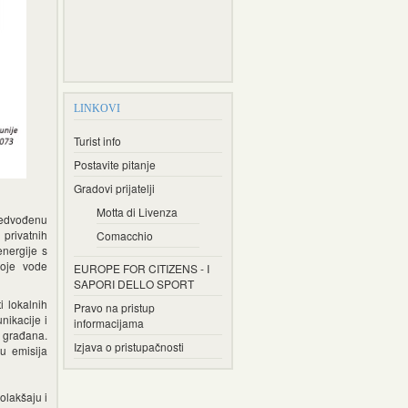
LINKOVI
Turist info
Postavite pitanje
Gradovi prijatelji
Motta di Livenza
redvođenu
privatnih
Comacchio
energije s
koje vode
EUROPE FOR CITIZENS - I
SAPORI DELLO SPORT
i lokalnih
Pravo na pristup
nikacije i
informacijama
e građana.
Izjava o pristupačnosti
u emisija
olakšaju i