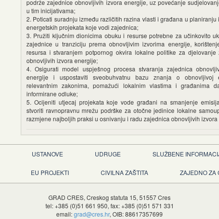
podrže zajednice obnovljivih izvora energije, uz povećanje sudjelovanj
u tim inicijativama;
2. Poticati suradnju između različitih razina vlasti i građana u planiranju
energetskih projekata koje vodi zajednica;
3. Pružiti ključnim dionicima obuku i resurse potrebne za učinkovito uk
zajednice u tranziciju prema obnovljivim izvorima energije, korišten
resursa i stvaranjem potpornog okvira lokalne politike za djelovanje
obnovljivih izvora energije;
4. Osigurati model uspješnog procesa stvaranja zajednica obnovljiv
energije i uspostaviti sveobuhvatnu bazu znanja o obnovljivoj e
relevantnim zakonima, pomažući lokalnim vlastima i građanima 
informirane odluke;
5. Ocijeniti utjecaj projekata koje vode građani na smanjenje emisija
stvoriti ravnopravnu mrežu podrške za otočne jedinice lokalne samou
razmjene najboljih praksi u osnivanju i radu zajednica obnovljivih izvora
USTANOVE
UDRUGE
SLUŽBENE INFORMACI
EU PROJEKTI
CIVILNA ZAŠTITA
ZAJEDNO ZA
GRAD CRES, Creskog statuta 15, 51557 Cres
tel: +385 (0)51 661 950, fax: +385 (0)51 571 331
email:
grad@cres.hr
, OIB: 88617357699