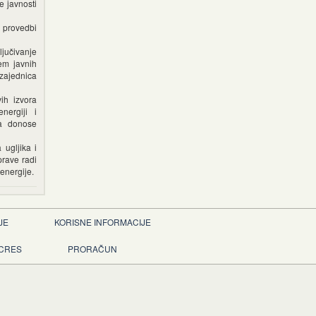
e javnosti
 i provedbi
ljučivanje
jem javnih
 zajednica
ih izvora
nergiji i
da donose
 ugljika i
prave radi
 energije.
JE
KORISNE INFORMACIJE
 CRES
PRORAČUN