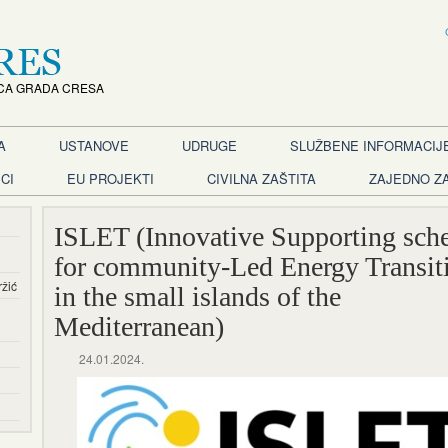
CA GRADA CRESA
A
USTANOVE
UDRUGE
SLUŽBENE INFORMACIJ
CI
EU PROJEKTI
CIVILNA ZAŠTITA
ZAJEDNO Z
ISLET (Innovative Supporting sch
for community-Led Energy Transit
ržić
in the small islands of the
Mediterranean)
24.01.2024.