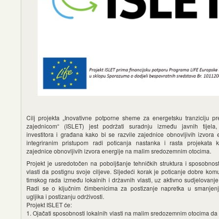
Cilj projekta „Inovativne potporne sheme za energetsku tranziciju p
zajednicom“ (ISLET) jest podržati suradnju između javnih tijela, 
investitora i građana kako bi se razvile zajednice obnovljivih izvora 
integriranim pristupom radi poticanja nastanka i rasta projekata 
zajednice obnovljivih izvora energije na malim sredozemnim otocima.
Projekt je usredotočen na poboljšanje tehničkih struktura i sposobnost
vlasti da postignu svoje ciljeve. Sljedeći korak je poticanje dobre komu
timskog rada između lokalnih i državnih vlasti, uz aktivno sudjelovanj
Radi se o ključnim čimbenicima za postizanje napretka u smanjenj
ugljika i postizanju održivosti.
Projekt ISLET će:
1. Ojačati sposobnosti lokalnih vlasti na malim sredozemnim otocima da 