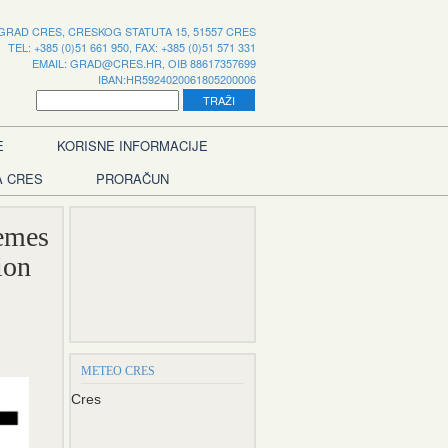
GRAD CRES, CRESKOG STATUTA 15, 51557 CRES
TEL: +385 (0)51 661 950, FAX: +385 (0)51 571 331
EMAIL:
GRAD@CRES.HR
, OIB 88617357699
IBAN:HR5924020061805200006
E
KORISNE INFORMACIJE
A CRES
PRORAČUN
emes
ion
METEO CRES
Cres